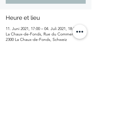
Heure et lieu
11. Juni 2021, 17:00 – 04. Juli 2021, 18:30
La Chaux-de-Fonds, Rue du Commerce 122,
2300 La Chaux-de-Fonds, Schweiz
À propos de l'événement
Halle der abgelehnten e x s
Vom 11. Juni bis
4. Juli 2021. Öffnungszeiten: Freitags von
17:00 bis 19:30 Uhr, Samstags und Sonntags
von 10:30 bis 18:30 Uhr.
Preis: Eintritt frei
Partager cet événement